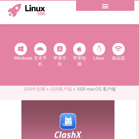
跳
至
内
容
Windows
安卓手
苹果手
苹果电
Linux
路由器
机
机
脑
SSR中文网
>
SSR客户端
>
SSR macOS 客户端