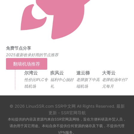
免费节点分享
2025最新收录好用的节点推荐
翻墙机场推荐
尔湾云
疾风云
速云梯
大哥云
性价比IPLC专
福利中心抽好
老牌旗下中高
老牌机场年付7
线机场
礼
端机场
元每月
© 2026 LinuxSSR.com
SSR中文网
All Rights Reserved.
最新
更新
-
SSR官网导航
本站提供的内容及资源均来自SSR官网及网络，旨在方便科研及外贸人员，
请勿用于其它用途。本站自身不提供任何资源的储存及下载，不提供代理
VPN服务。